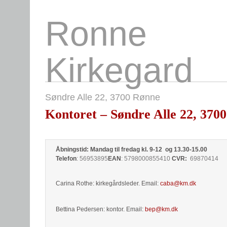
Ronne
Kirkegard
Søndre Alle 22, 3700 Rønne
Kontoret – Søndre Alle 22, 370
Åbningstid:
Mandag til fredag
kl. 9-12
og 13.30-15.00
Telefon
: 56953895
EAN
: 5798000855410
CVR:
69870414
Carina Rothe: kirkegårdsleder. Email:
caba@km.dk
Bettina Pedersen: kontor. Email:
bep@km.dk